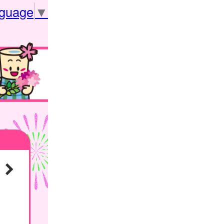
nguage
▼
る