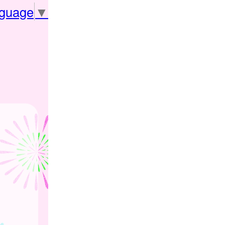
nguage
▼